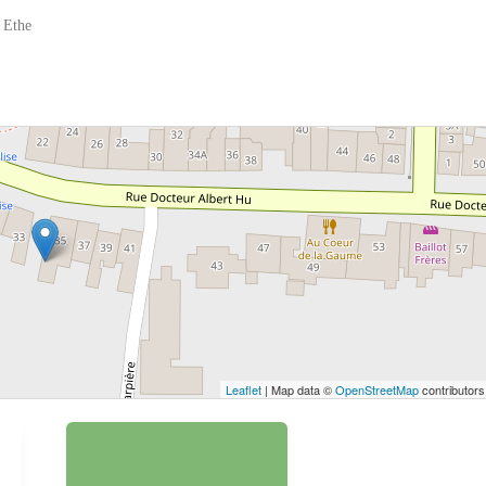
 Ethe
 bouton pour afficher la carte.
Voir la carte
Leaflet
| Map data ©
OpenStreetMap
contributors