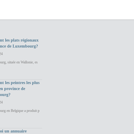
nt les plats régionaux
ince de Luxembourg?
24
rg, située en Wallonie, es
nt les peintres les plus
en province de
ourg?
24
urg en Belgique a produit p
uoi un annuaire