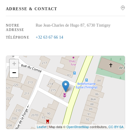
ADRESSE & CONTACT
Rue Jean-Charles de Hugo 87, 6730 Tintigny
NOTRE
ADRESSE
Rechercher
+32 63 67 66 14
TÉLÉPHONE
+
−
Cliquez sur le bouton pour afficher la carte.
Voir la carte
Leaflet
| Map data ©
OpenStreetMap
contributors,
CC-BY-SA