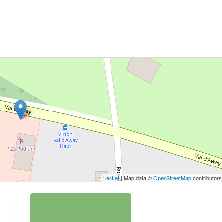
 bouton pour afficher la carte.
Voir la carte
Leaflet
| Map data ©
OpenStreetMap
contributors