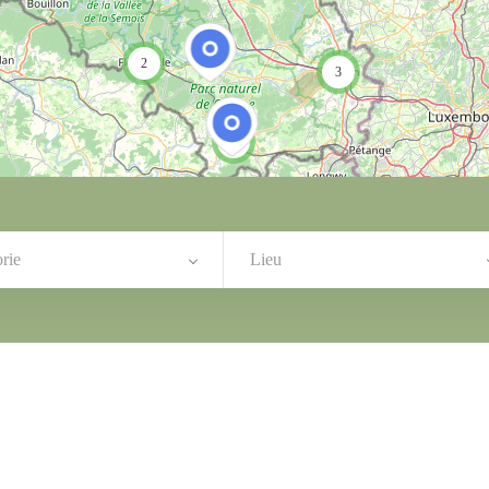
2
3
7
rie
Lieu