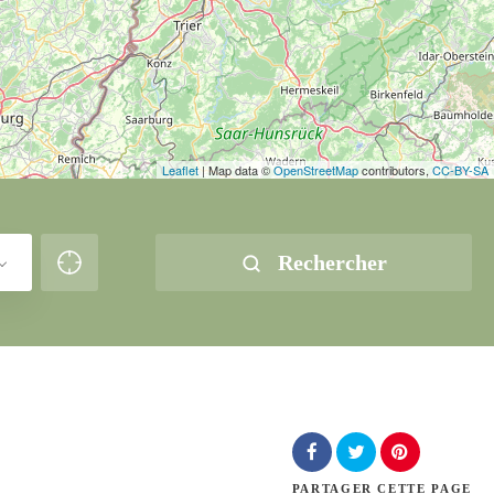
Leaflet
| Map data ©
OpenStreetMap
contributors,
CC-BY-SA
Rechercher
PARTAGER
CETTE PAGE