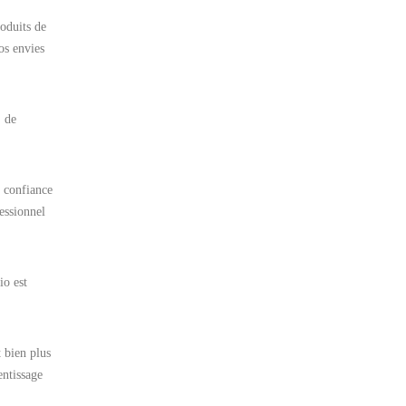
oduits de
os envies
, de
e confiance
essionnel
io est
 bien plus
entissage