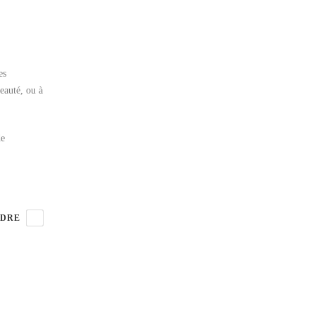
es
beauté, ou à
de
DRE