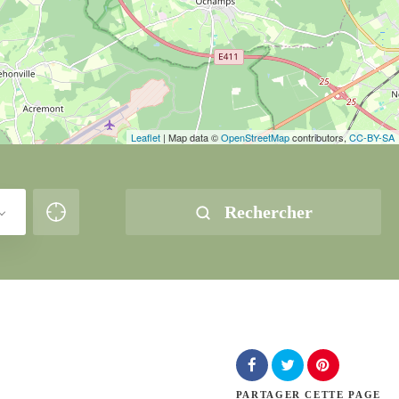
Leaflet
| Map data ©
OpenStreetMap
contributors,
CC-BY-SA
Rechercher
PARTAGER
CETTE PAGE