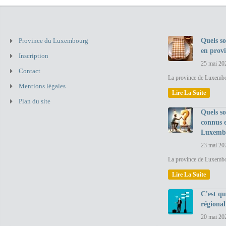
Province du Luxembourg
Quels so
en prov
Inscription
25 mai 20
Contact
La province de Luxembou
Mentions légales
Lire La Suite
Plan du site
Quels so
connus 
Luxemb
23 mai 20
La province de Luxembo
Lire La Suite
C'est q
régional
20 mai 20