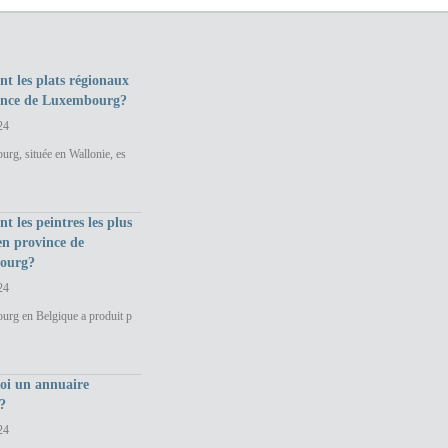
nt les plats régionaux
ince de Luxembourg?
24
rg, située en Wallonie, es
nt les peintres les plus
en province de
ourg?
24
urg en Belgique a produit p
uoi un annuaire
?
24