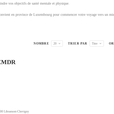
eindre vos objectifs de santé mentale et physique.
s convient en province de Luxembourg pour commencer votre voyage vers un mi
NOMBRE
20
TRIER PAR
Titre
OR
 EMDR
6800 Libramont-Chevigny