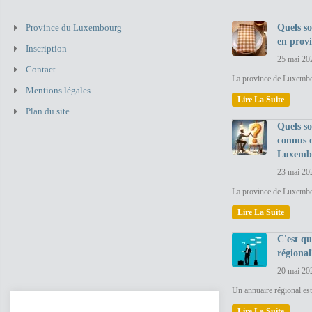
Province du Luxembourg
Quels so
en prov
Inscription
25 mai 20
Contact
La province de Luxembou
Mentions légales
Lire La Suite
Plan du site
Quels so
connus 
Luxemb
23 mai 20
La province de Luxembo
Lire La Suite
C'est q
régional
20 mai 20
Un annuaire régional est
Lire La Suite