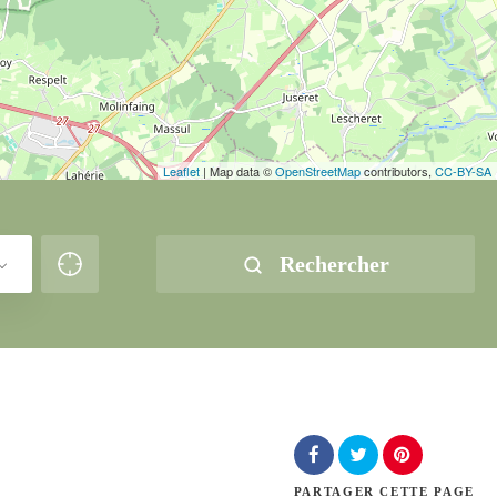
Leaflet
| Map data ©
OpenStreetMap
contributors,
CC-BY-SA
Rechercher
PARTAGER
CETTE PAGE