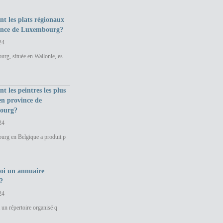
nt les plats régionaux
ince de Luxembourg?
24
rg, située en Wallonie, es
nt les peintres les plus
en province de
ourg?
24
urg en Belgique a produit p
uoi un annuaire
?
24
 un répertoire organisé q