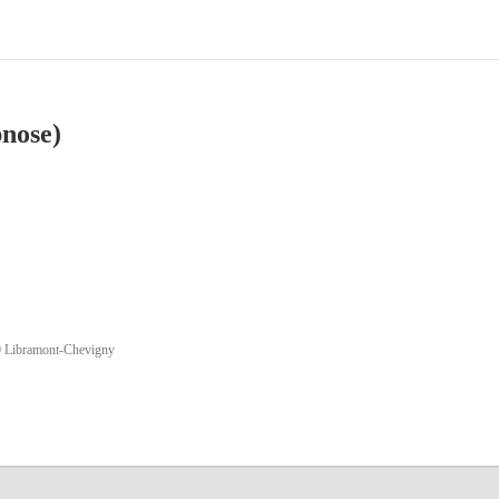
pnose)
0 Libramont-Chevigny