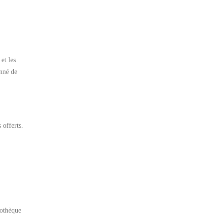
et les
onné de
 offerts.
iothèque