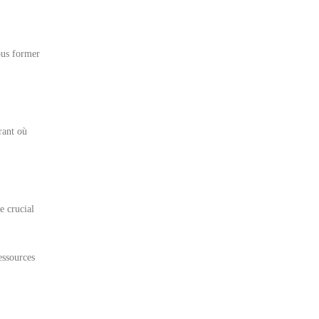
ous former
rant où
e crucial
essources