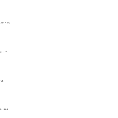
iez des
taines
res
alisés