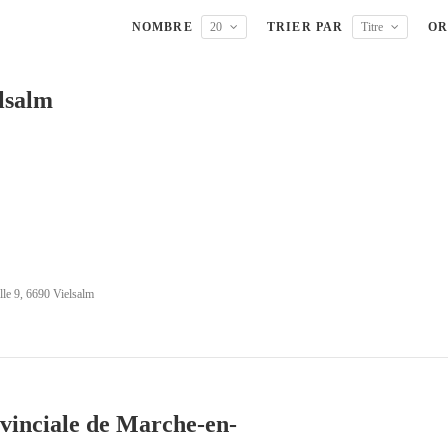
NOMBRE
20
TRIER PAR
Titre
OR
lsalm
lle 9, 6690 Vielsalm
vinciale de Marche-en-