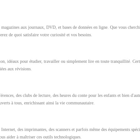
s et magazines aux journaux, DVD, et bases de données en ligne. Que vous cherch
rez de quoi satisfaire votre curiosité et vos besoins.
on, idéaux pour étudier, travailler ou simplement lire en toute tranquillité. Cer
iées aux révisions.
rences, des clubs de lecture, des heures du conte pour les enfants et bien d'aut
ouverts à tous, enrichissant ainsi la vie communautaire.
à Internet, des imprimantes, des scanners et parfois même des équipements spéci
s aider à maîtriser ces outils technologiques.