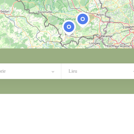
rie
Lieu