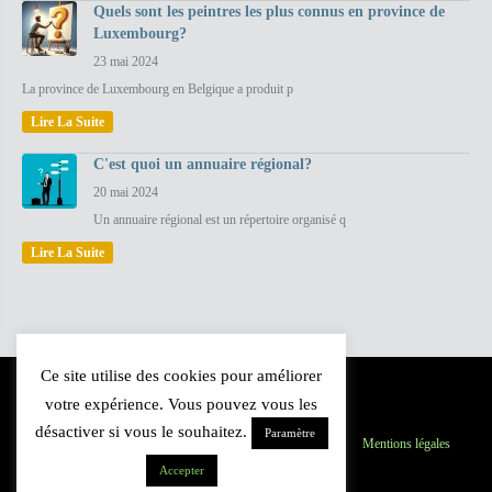
Quels sont les peintres les plus connus en province de
Luxembourg?
23 mai 2024
La province de Luxembourg en Belgique a produit p
Lire La Suite
C'est quoi un annuaire régional?
20 mai 2024
Un annuaire régional est un répertoire organisé q
Lire La Suite
Ce site utilise des cookies pour améliorer
votre expérience. Vous pouvez vous les
désactiver si vous le souhaitez.
Paramètre
Province du Luxembourg
Inscription
Contact
Mentions légales
Plan du site
Accepter