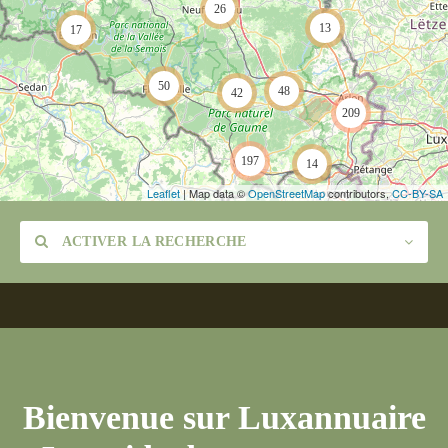
26
13
17
50
48
42
209
197
14
Leaflet
| Map data ©
OpenStreetMap
contributors,
CC-BY-SA
ACTIVER LA RECHERCHE
Catégorie
Bienvenue sur Luxannuaire
Lieu